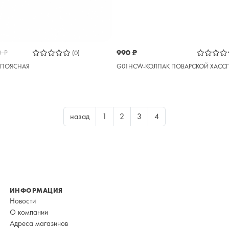
0
₽
990
₽
(0)
А ПОЯСНАЯ
G01HCW-КОЛПАК ПОВАРСКОЙ ХАСС
назад
1
2
3
4
ИНФОРМАЦИЯ
Новости
О компании
Адреса магазинов