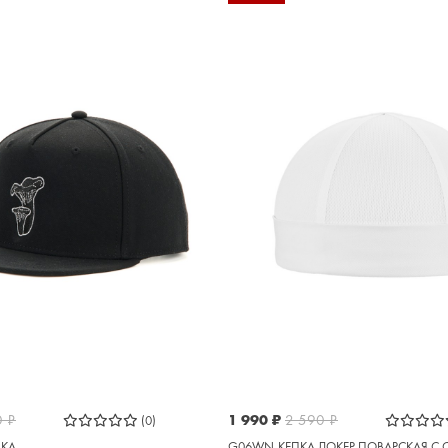
0
₽
1 990
₽
2 590
₽
(0)
ПКА
G06WN-КЕПКА ДОКЕР ПОВАРСКАЯ С 