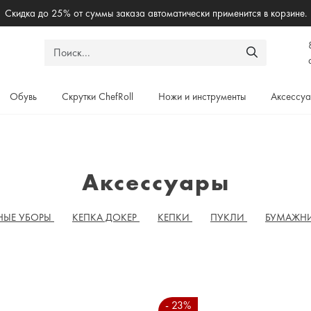
Скидка до 25% от суммы заказа автоматически применится в корзине.
Обувь
Скрутки ChefRoll
Ножи и инструменты
Аксессу
Аксессуары
НЫЕ УБОРЫ
КЕПКА ДОКЕР
КЕПКИ
ПУКЛИ
БУМАЖН
- 23%