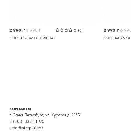
2 990
₽
3 990
₽
2 990
₽
6 99
(0)
BB100ELB-СУМКА ПОЯСНАЯ
BB100LB-СУМК
КОНТАКТЫ
г. Санкт Петербург, ул. Курская д. 21"Б"
8 (800) 333-11-90
order@piterprof.com