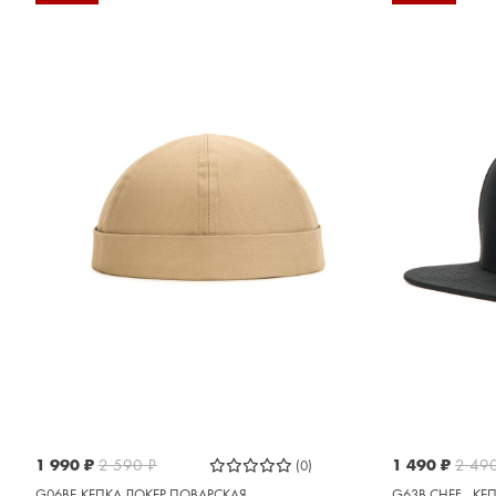
1 990
₽
2 590
₽
1 490
₽
2 49
(0)
G06BE-КЕПКА ДОКЕР ПОВАРСКАЯ
G63B CHEF - КЕ