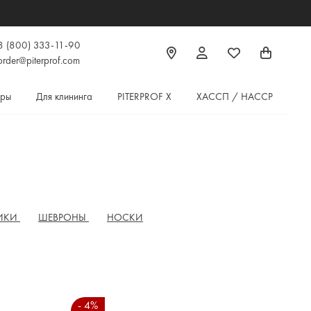
8 (800) 333-11-90
order@piterprof.com
ары
Для клининга
PITERPROF X
ХАССП / HACCP
ИКИ
ШЕВРОНЫ
НОСКИ
- 4%