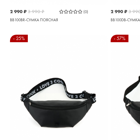
2 990
₽
3 990
₽
2 990
₽
3 99
(0)
BB100BR-СУМКА ПОЯСНАЯ
BB100DB-СУМК
- 25%
- 57%