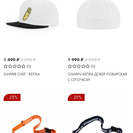
1 490
₽
2 290
₽
1 990
₽
2 590
₽
(0)
(0)
G69WB CHEF - КЕПКА
G06WN-КЕПКА ДОКЕР ПОВАРСКАЯ
С СЕТОЧКОЙ
- 25%
- 25%