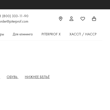
8 (800) 333-11-90
order@piterprof.com
ары
Для клининга
PITERPROF X
ХАССП / HACCP
Ы
ОБУВЬ
НИЖНЕЕ БЕЛЬЁ