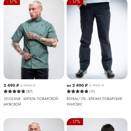
- 17%
- 17%
2 490
₽
2 990
₽
от 2 490
₽
2 990
₽
(87)
(11)
101OLSNR - КИТЕЛЬ ПОВАРСКОЙ
B01BM/176 - БРЮКИ ПОВАРСКИЕ
МУЖСКОЙ
УНИСЕКС
- 17%