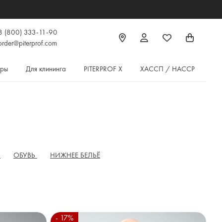
8 (800) 333-11-90
order@piterprof.com
ары
Для клининга
PITERPROF X
ХАССП / HACCP
Ы
ОБУВЬ
НИЖНЕЕ БЕЛЬЁ
- 17%