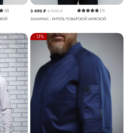
(2)
3 490
₽
4 990
₽
(1)
СКОЙ
363MWMC - КИТЕЛЬ ПОВАРСКОЙ МУЖСКОЙ
- 13%