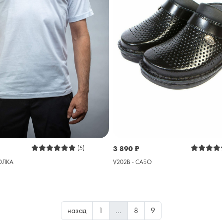
(5)
3 890
₽
ОЛКА
V202B - САБО
назад
1
...
8
9