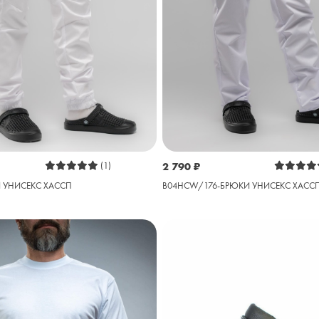
(1)
2 790
₽
 УНИСЕКС ХАССП
B04HCW/176-БРЮКИ УНИСЕКС ХАСС