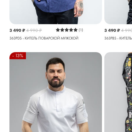
3 490
₽
4 990
₽
(1)
3 490
₽
4 99
363PDS - КИТЕЛЬ ПОВАРСКОЙ МУЖСКОЙ
363PBS - КИТЕ
- 13%