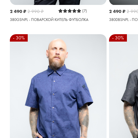
2 490
₽
2 99
2 490
₽
2 990
₽
(7)
380DBSNPL - П
380GSNPL - ПОВАРСКОЙ КИТЕЛЬ ФУТБОЛКА
- 30%
- 30%