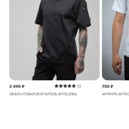
3 490
₽
(2)
750
₽
381BSN-ПОВАРСКОЙ КИТЕЛЬ-ФУТБОЛКА
MFWHITE-ФУТБ