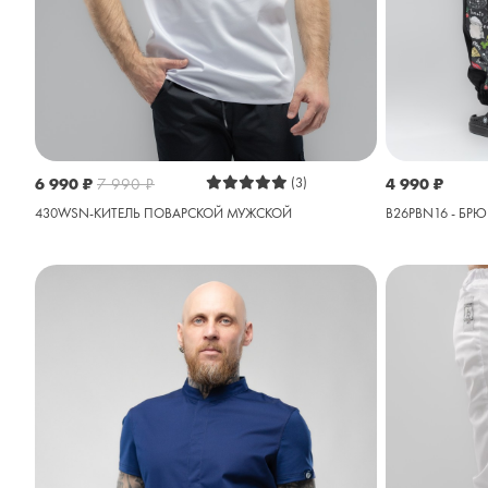
6 990
₽
7 990
₽
(3)
4 990
₽
430WSN-КИТЕЛЬ ПОВАРСКОЙ МУЖСКОЙ
B26PBN16 - БР