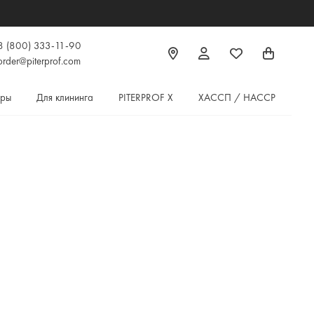
ая доставка по России при заказе от 5000₽
8 (800) 333-11-90
order@piterprof.com
ары
Для клининга
PITERPROF X
ХАССП / HACCP