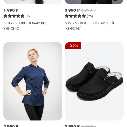
1 990
₽
3 990
₽
4 990
₽
(19)
(25)
B01G - БРЮКИ ПОВАРСКИЕ
606BRN - КИТЕЛЬ ПОВАРСКОЙ
УНИСЕКС
ЖЕНСКИЙ
- 25%
2 990
₽
5 980
₽
7 980
₽