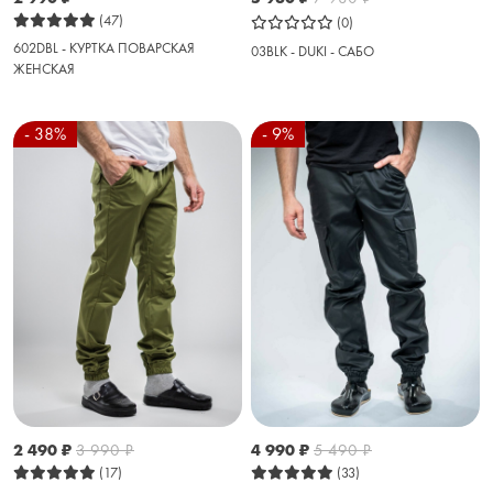
(47)
(0)
602DBL - КУРТКА ПОВАРСКАЯ
03BLK - DUKI - САБО
ЖЕНСКАЯ
- 38%
- 9%
2 490
₽
3 990
₽
4 990
₽
5 490
₽
(17)
(33)