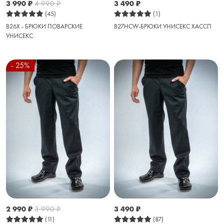
3 990
₽
4 990
₽
3 490
₽
(45)
(1)
B26X - БРЮКИ ПОВАРСКИЕ
B27HCW-БРЮКИ УНИСЕКС ХАССП
УНИСЕКС
- 25%
2 990
₽
3 990
₽
3 490
₽
(11)
(87)