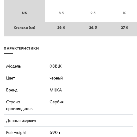
US
8.5
9.5
10
Стелька (см)
26,0
26,5
27,0
ХАРАКТЕРИСТИКИ
Модель
08BLK
Цвет
черный
Бренд
MILKA
Страна
Сербия
производителя
Данные изделия
Pair weight
690 г