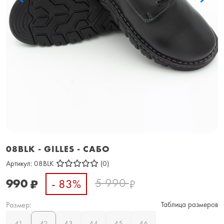
08BLK - GILLES - САБО
Артикул:
08BLK
(0)
5 990
990
- 83%
₽
₽
Размер:
Таблица размеров
41
42
43
44
45
46