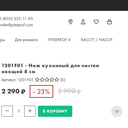
8 (800) 333-11-90
order@piterprof.com
ары
Для клининга
PITERPROF X
ХАССП / HACCP
1201F01 - Нож кухонный для чистки
овощей 8 см
Артикул:
1201F01
(0)
2 990
2 290
- 23%
₽
₽
В КОРЗИНУ