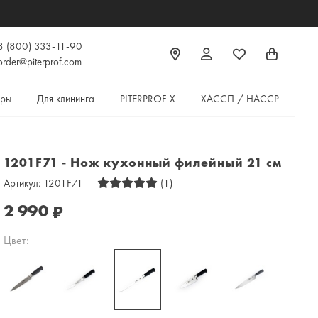
8 (800) 333-11-90
order@piterprof.com
ары
Для клининга
PITERPROF X
ХАССП / HACCP
1201F71 - Нож кухонный филейный 21 см
Артикул:
1201F71
(1)
2 990
₽
Цвет: