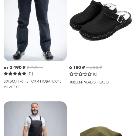
от 2 490
₽
2 990
₽
6 180
₽
7 580
₽
(11)
(0)
B01BM/176 - БРЮКИ ПОВАРСКИЕ
10BLKN- VLADO - САБО
УНИСЕКС