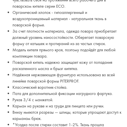
чувствовать себя на протяжении всего рабочего дня в
поварском кителе серии ECO.
Органический хлопок - гипоаллергенный и
воздухопроницаемый материал - натуральная ткань в
поварской форме.
За счет плотности материала, одежда повара приобретает
должный уровень износостойкости. Оберегает поварскую
форму от катышек и протираний из-за частых стирок.
Модель кителя прямого кроя, поэтому подойдёт для любой
комплекции повара.
Поварской китель надежно защищает кожу от попадания
раскаленного масла и брызг кипятка.
Надёжная нержавеющая фурнитура использована во всей
линейке поварской формы PITERPROF.
Классический воротник-стойка.
Пата для дополнительной фиксации нагрудного фартука.
Рукав 3/4 с манжетой.
Карман на рукаве и на груди для пинцета или ручки.
Внизу имеются разрезы — шлицы, которые упрощают доступ к
карманам брюк.
*Усадка после стирки составит 1-2%. Ткань прошла