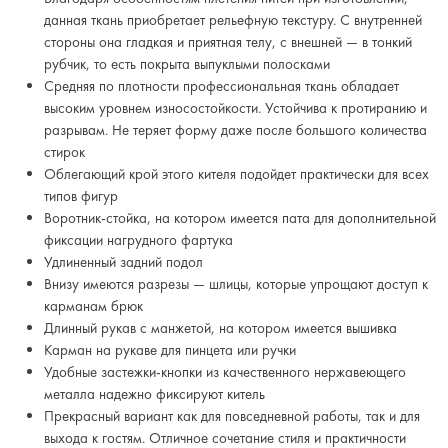
данная ткань приобретает рельефную текстуру. С внутренней
стороны она гладкая и приятная телу, с внешней — в тонкий
рубчик, то есть покрыта выпуклыми полосками
Средняя по плотности профессиональная ткань обладает
высоким уровнем износостойкости. Устойчива к протиранию и
разрывам. Не теряет форму даже после большого количества
стирок
Облегающий крой этого кителя подойдет практически для всех
типов фигур
Воротник-стойка, на котором имеется пата для дополнительной
фиксации нагрудного фартука
Удлиненный задний подол
Внизу имеются разрезы — шлицы, которые упрощают доступ к
карманам брюк
Длинный рукав с манжетой, на котором имеется вышивка
Карман на рукаве для пинцета или ручки
Удобные застежки-кнопки из качественного нержавеющего
металла надежно фиксируют китель
Прекрасный вариант как для повседневной работы, так и для
выхода к гостям. Отличное сочетание стиля и практичности