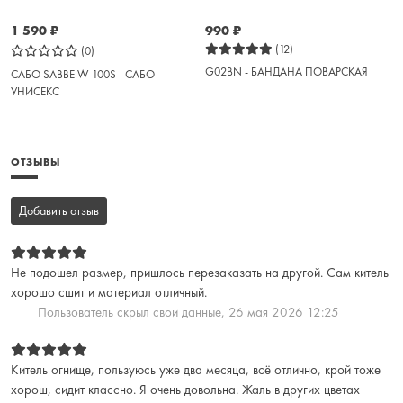
1 590
₽
990
₽
(12)
(0)
G02BN - БАНДАНА ПОВАРСКАЯ
САБО SABBE W-100S - САБО
УНИСЕКС
ОТЗЫВЫ
Добавить отзыв
Не подошел размер, пришлось перезаказать на другой. Сам китель
хорошо сшит и материал отличный.
Пользователь скрыл свои данные,
26 мая 2026 12:25
Китель огнище, пользуюсь уже два месяца, всё отлично, крой тоже
хорош, сидит классно. Я очень довольна. Жаль в других цветах