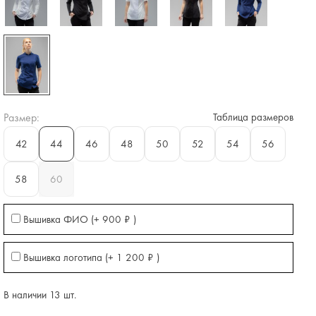
Размер:
Таблица размеров
42
44
46
48
50
52
54
56
58
60
Вышивка ФИО (+
900
₽
)
Вышивка логотипа (+
1 200
₽
)
В наличии 13 шт.