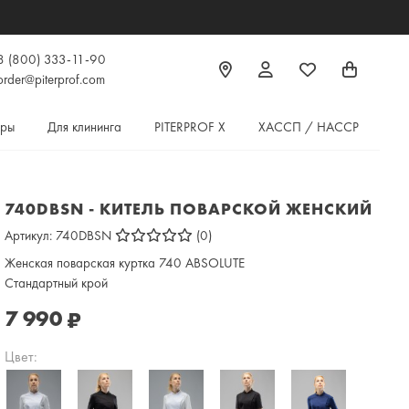
8 (800) 333-11-90
order@piterprof.com
ары
Для клининга
PITERPROF X
ХАССП / HACCP
740DBSN - КИТЕЛЬ ПОВАРСКОЙ ЖЕНСКИЙ
Артикул:
740DBSN
(0)
Женская поварская куртка 740 ABSOLUTE
Стандартный крой
7 990
₽
Цвет: