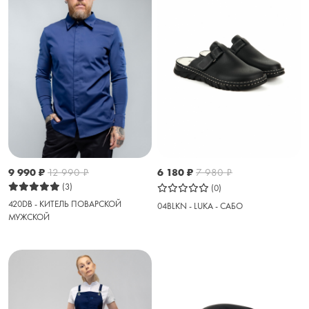
9 990
₽
12 990
₽
6 180
₽
7 980
₽
(3)
(0)
420DB - КИТЕЛЬ ПОВАРСКОЙ
04BLKN - LUKA - САБО
МУЖСКОЙ