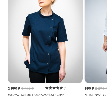
2 990
₽
3 990
₽
(5)
990
₽
2 290
505DMX - КИТЕЛЬ ПОВАРСКОЙ ЖЕНСКИЙ
FN1CN-ФАРТУК