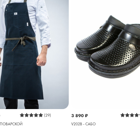
₽
(29)
3 890
₽
 ПОВАРСКОЙ
V202B - САБО