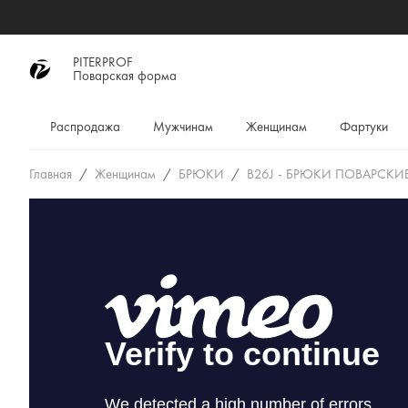
PITERPROF
Поварская форма
Распродажа
Мужчинам
Женщинам
Фартуки
Главная
Женщинам
БРЮКИ
B26J - БРЮКИ ПОВАРСКИ