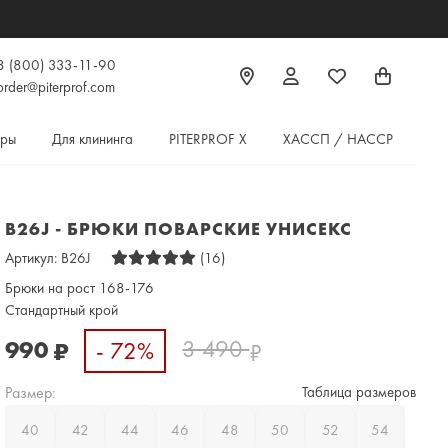
8 (800) 333-11-90
order@piterprof.com
ары
Для клининга
PITERPROF X
ХАССП / HACCP
B26J - БРЮКИ ПОВАРСКИЕ УНИСЕКС
Артикул:
B26J
(16)
Брюки на рост 168-176
Стандартный крой
3 490
990
- 72%
₽
₽
Размер:
Таблица размеров
40
42
44
46
48
50
52
54