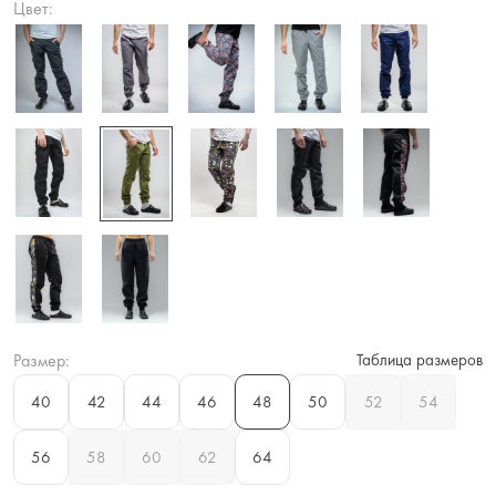
Цвет:
Размер:
Таблица размеров
40
42
44
46
48
50
52
54
56
58
60
62
64