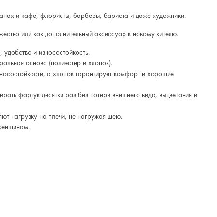
ранах и кафе, флористы, барберы, бариста и даже художники.
жество или как дополнительный аксессуар к новому кителю.
, удобство и износостойкость.
уральная основа (полиэстер и хлопок).
зносостойкости, а хлопок гарантирует комфорт и хорошие
рать фартук десятки раз без потери внешнего вида, выцветания и
т нагрузку на плечи, не нагружая шею.
 женщинам.