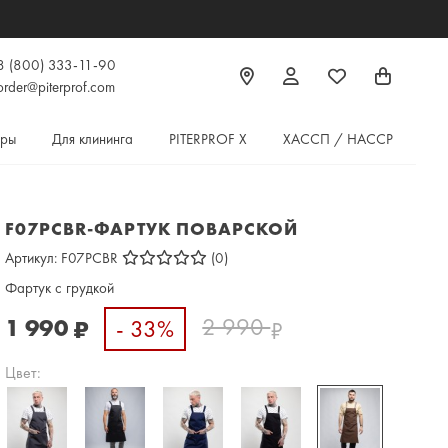
8 (800) 333-11-90
order@piterprof.com
ары
Для клининга
PITERPROF X
ХАССП / HACCP
F07PСBR-ФАРТУК ПОВАРСКОЙ
Артикул:
F07PСBR
(0)
Фартук с грудкой
2 990
1 990
- 33%
₽
₽
Цвет: