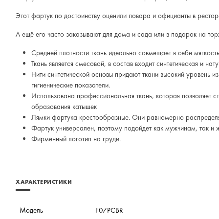
Этот фартук по достоинству оценили повара и официанты в ресто
А ещё его часто заказывают для дома и сада или в подарок на тор
Средней плотности ткань идеально совмещает в себе мягкость
Ткань является смесовой, в состав входит синтетическая и нат
Нити синтетической основы придают ткани высокий уровень и
гигиенические показатели.
Использована профессиональная ткань, которая позволяет сти
образования катышек
Лямки фартука крестообразные. Они равномерно распределяю
Фартук универсален, поэтому подойдет как мужчинам, так и
Фирменный логотип на груди.
ХАРАКТЕРИСТИКИ
Модель
F07PСBR