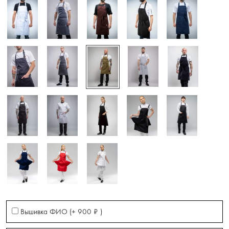
Вышивка ФИО (+
900
₽
)