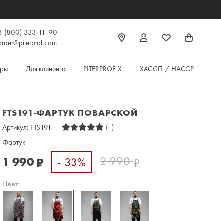
8 (800) 333-11-90
order@piterprof.com
ары
Для клининга
PITERPROF X
ХАССП / HACCP
FTS191-ФАРТУК ПОВАРСКОЙ
Артикул:
FTS191
(1)
Фартук
2 990
1 990
- 33%
₽
₽
Цвет: