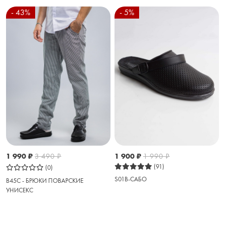
- 43%
- 5%
1 990
₽
3 490
₽
1 900
₽
1 990
₽
(91)
(0)
S01B-САБО
B45C - БРЮКИ ПОВАРСКИЕ
УНИСЕКС