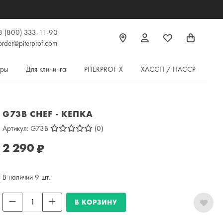
азе от 5000₽
8 (800) 333-11-90
order@piterprof.com
ары
Для клининга
PITERPROF X
ХАССП / HACCP
G73B CHEF - КЕПКА
Артикул:
G73B
(0)
2 290
₽
В наличии 9 шт.
В КОРЗИНУ