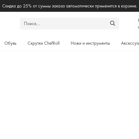
Бесплантая доставка по России при зак
Обувь
Скрутки ChefRoll
Ножи и инструменты
Аксессу