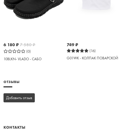
6 180
₽
7 580
₽
749
₽
(16)
(0)
G01WK - КОЛПАК ПОВАРСКОЙ
10BLKN- VLADO - САБО
ОТЗЫВЫ
Добавить отзыв
КОНТАКТЫ