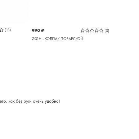
(18)
990
₽
(0)
G01H - КОЛПАК ПОВАРСКОЙ
о, как без рук- очень удобно!