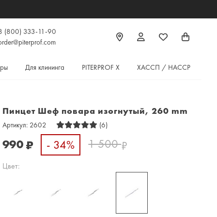
8 (800) 333-11-90
order@piterprof.com
ары
Для клининга
PITERPROF X
ХАССП / HACCP
Пинцет Шеф повара изогнутый, 260 mm
Артикул:
2602
(6)
1 500
990
- 34%
₽
₽
Цвет: