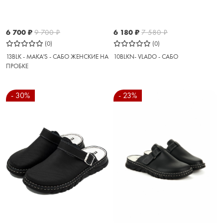
6 700
₽
9 700
₽
6 180
₽
7 580
₽
(0)
(0)
13BLK - MAKA'S - САБО ЖЕНСКИЕ НА
10BLKN- VLADO - САБО
ПРОБКЕ
- 30%
- 23%