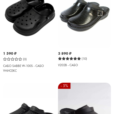
1 590
₽
3 890
₽
(10)
(0)
V202B - САБО
САБО SABBE W-100S - САБО
УНИСЕКС
- 5%