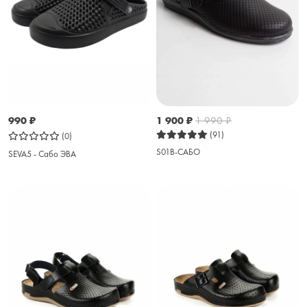
990
₽
1 900
₽
1 990
₽
(91)
(0)
S01B-САБО
SEVA5 - Сабо ЭВА