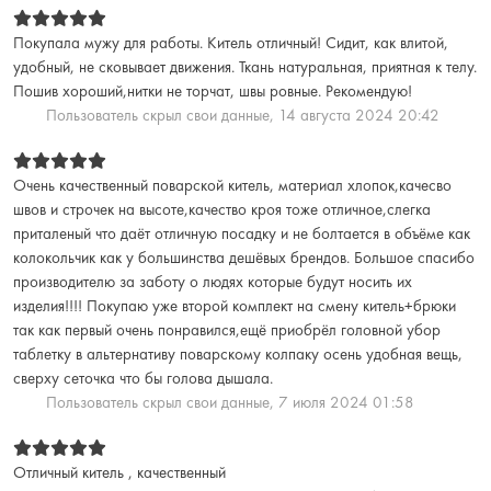
Покупала мужу для работы. Китель отличный! Сидит, как влитой,
удобный, не сковывает движения. Ткань натуральная, приятная к телу.
Пошив хороший,нитки не торчат, швы ровные. Рекомендую!
Пользователь скрыл свои данные,
14 августа 2024 20:42
Очень качественный поварской китель, материал хлопок,качесво
швов и строчек на высоте,качество кроя тоже отличное,слегка
приталеный что даёт отличную посадку и не болтается в объёме как
колокольчик как у большинства дешёвых брендов. Большое спасибо
производителю за заботу о людях которые будут носить их
изделия!!!! Покупаю уже второй комплект на смену китель+брюки
так как первый очень понравился,ещё приобрёл головной убор
таблетку в альтернативу поварскому колпаку осень удобная вещь,
сверху сеточка что бы голова дышала.
Пользователь скрыл свои данные,
7 июля 2024 01:58
Отличный китель , качественный