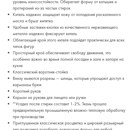
уровень износостойкости. Оберегает форму от катышек и
протираний из-за частых стирок
Китель надежно защищает кожу от попадания раскаленного
масла и брызг кипятка
Удобные застежки-кнопки из качественного нержавеющего
металла надежно фиксируют китель
Облегающий крой этого кителя подойдет практически для всех
типов фигур
Просторный крой обеспечивает свободу движения, что
особенно важно во время полной посадки в зале и запаре на
кухне
Классический воротник-стойка
Внизу имеются разрезы — шлицы, которые упрощают доступ к
карманам брюк
Короткий рукав
Карман на рукаве для пинцета или ручки
*Усадка после стирки составит 1-2%. Ткань прошла
предварительную промышленную влажно-тепловую обработку
при производстве
Приглушенная классическая расцветка и широкий размерный
ряд позволяют подобрать поварскую форму для любой