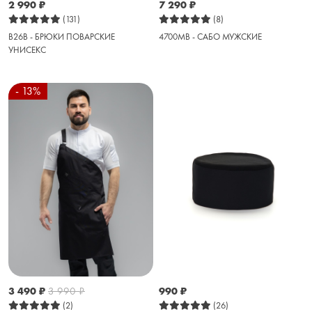
2 990
₽
7 290
₽
(131)
(8)
B26B - БРЮКИ ПОВАРСКИЕ
4700MB - САБО МУЖСКИЕ
УНИСЕКС
- 13%
3 490
₽
3 990
₽
990
₽
(2)
(26)