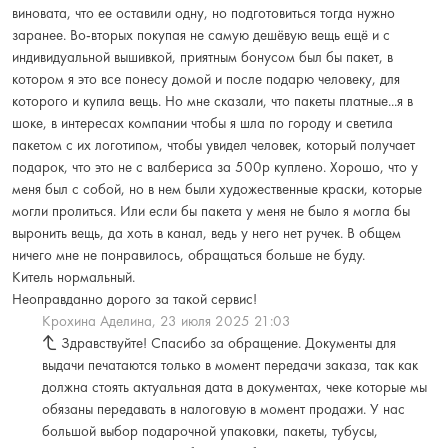
виновата, что ее оставили одну, но подготовиться тогда нужно
заранее. Во-вторых покупая не самую дешёвую вещь ещё и с
индивидуальной вышивкой, приятным бонусом был бы пакет, в
котором я это все понесу домой и после подарю человеку, для
которого и купила вещь. Но мне сказали, что пакеты платные...я в
шоке, в интересах компании чтобы я шла по городу и светила
пакетом с их логотипом, чтобы увидел человек, который получает
подарок, что это не с валбериса за 500р куплено. Хорошо, что у
меня был с собой, но в нем были художественные краски, которые
могли пролиться. Или если бы пакета у меня не было я могла бы
выронить вещь, да хоть в канал, ведь у него нет ручек. В общем
ничего мне не понравилось, обращаться больше не буду.
Китель нормальный.
Неоправданно дорого за такой сервис!
Крохина Аделина,
23 июля 2025 21:03
Здравствуйте! Спасибо за обращение. Документы для
выдачи печатаются только в момент передачи заказа, так как
должна стоять актуальная дата в документах, чеке которые мы
обязаны передавать в налоговую в момент продажи. У нас
большой выбор подарочной упаковки, пакеты, тубусы,