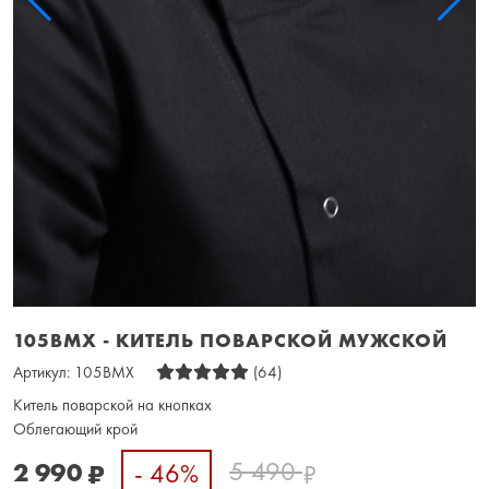
105BMX - КИТЕЛЬ ПОВАРСКОЙ МУЖСКОЙ
Артикул:
105BMX
(64)
Китель поварской на кнопках
Облегающий крой
5 490
2 990
- 46%
₽
₽