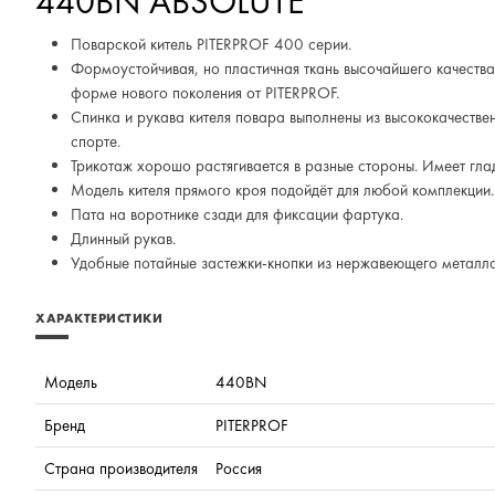
440BN
ABSOLUTE
Поварской китель PITERPROF 400 серии.
Формоустойчивая, но пластичная ткань высочайшего качества
форме нового поколения от PITERPROF.
Спинка и рукава кителя повара выполнены из высококачестве
спорте.
Трикотаж хорошо растягивается в разные стороны. Имеет глад
Модель кителя прямого кроя подойдёт для любой комплекции.
Пата на воротнике сзади для фиксации фартука.
Длинный рукав.
Удобные потайные застежки-кнопки из нержавеющего металла
ХАРАКТЕРИСТИКИ
Модель
440BN
Бренд
PITERPROF
Страна производителя
Россия