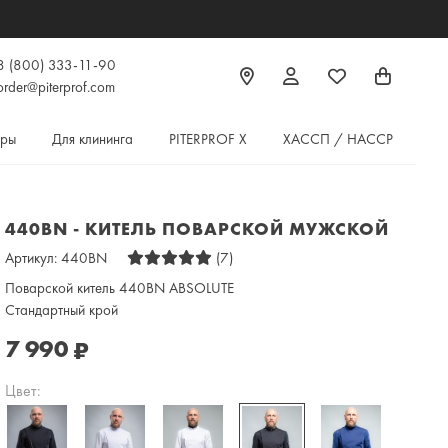
8 (800) 333-11-90
order@piterprof.com
ары
Для клининга
PITERPROF X
ХАССП / HACCP
440BN - КИТЕЛЬ ПОВАРСКОЙ МУЖСКОЙ
Артикул:
440BN
(7)
Поварской китель 440BN ABSOLUTE
Стандартный крой
7 990
₽
Цвет: