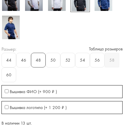
Размер:
Таблица размеров
44
46
48
50
52
54
56
58
60
Вышивка ФИО (+
900
₽
)
Вышивка логотипа (+
1 200
₽
)
В наличии 13 шт.