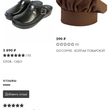
290
₽
(0)
3 890
₽
G01COFFEE - КОЛПАК ПОВАРСКОЙ
(10)
V202B - САБО
ОТЗЫВЫ
Добавить отзыв