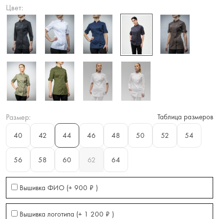
Цвет:
Размер:
Таблица размеров
40
42
44
46
48
50
52
54
56
58
60
62
64
Вышивка ФИО (+
900
₽
)
Вышивка логотипа (+
1 200
₽
)