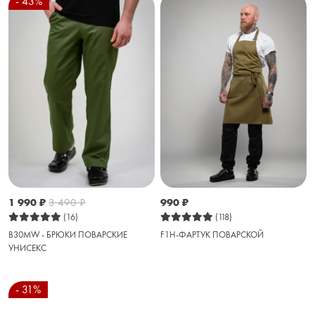
- 43%
1 990
₽
3 490
₽
990
₽
(16)
(118)
B30MW - БРЮКИ ПОВАРСКИЕ
F1H-ФАРТУК ПОВАРСКОЙ
УНИСЕКС
- 31%