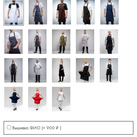
Вышивка ФИО (+
900
₽
)