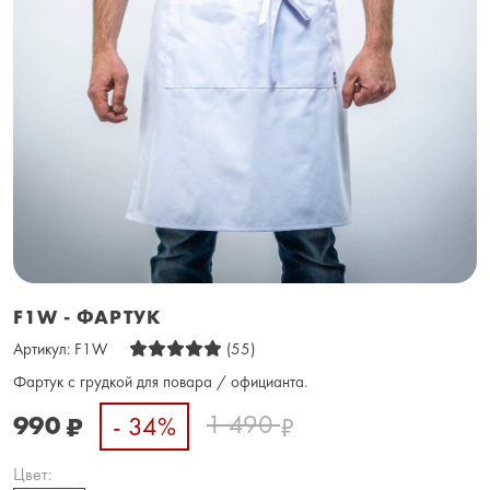
F1W - ФАРТУК
Артикул:
F1W
(55)
Фартук с грудкой для повара / официанта.
1 490
990
- 34%
₽
₽
Цвет: