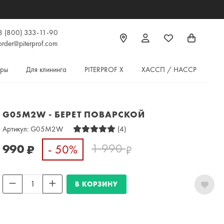
8 (800) 333-11-90
order@piterprof.com
ары
Для клининга
PITERPROF X
ХАССП / HACCP
G05M2W - БЕРЕТ ПОВАРСКОЙ
Артикул:
G05M2W
(4)
1 990
990
- 50%
₽
₽
В КОРЗИНУ