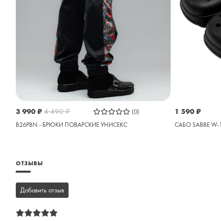
3 990
₽
4 490
₽
1 590
₽
(0)
B26PBN - БРЮКИ ПОВАРСКИЕ УНИСЕКС
САБО SABBE W-
ОТЗЫВЫ
Добавить отзыв