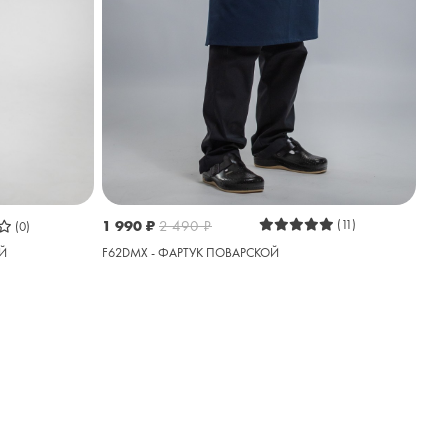
1 990
₽
2 490
₽
(11)
(0)
Й
F62DMX - ФАРТУК ПОВАРСКОЙ