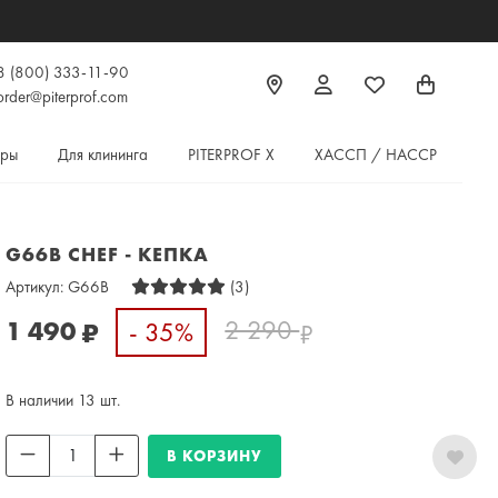
8 (800) 333-11-90
order@piterprof.com
ары
Для клининга
PITERPROF X
ХАССП / HACCP
G66B CHEF - КЕПКА
Артикул:
G66B
(3)
2 290
1 490
- 35%
₽
₽
В наличии 13 шт.
В КОРЗИНУ