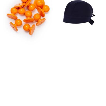
290
₽
990
₽
(3)
(4)
PUO- Пукли поварские
G02DARK.BL - БАНДАНА
ПОВАРСКАЯ
- 64%