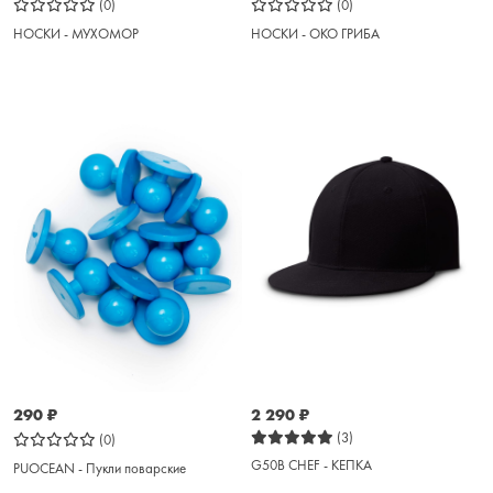
(0)
(0)
НОСКИ - МУХОМОР
НОСКИ - ОКО ГРИБА
290
₽
2 290
₽
(3)
(0)
G50B CHEF - КЕПКА
PUOCEAN - Пукли поварские