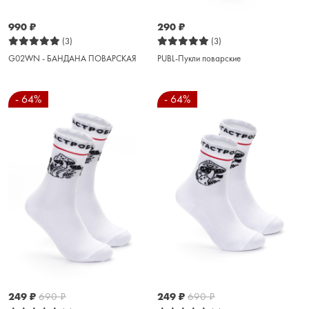
990
₽
290
₽
(3)
(3)
G02WN - БАНДАНА ПОВАРСКАЯ
PUBL-Пукли поварские
- 64%
- 64%
249
₽
690
₽
249
₽
690
₽