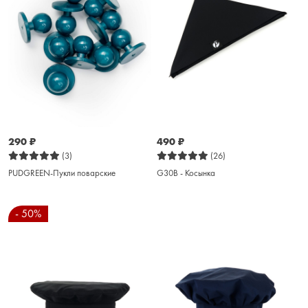
290
₽
490
₽
(3)
(26)
PUDGREEN-Пукли поварские
G30B - Косынка
- 50%